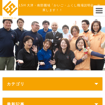
株式会社 LSH 大津・南部圏域「かいご・ふくし職場説明会」出
展します！！
カテゴリ
最新記事